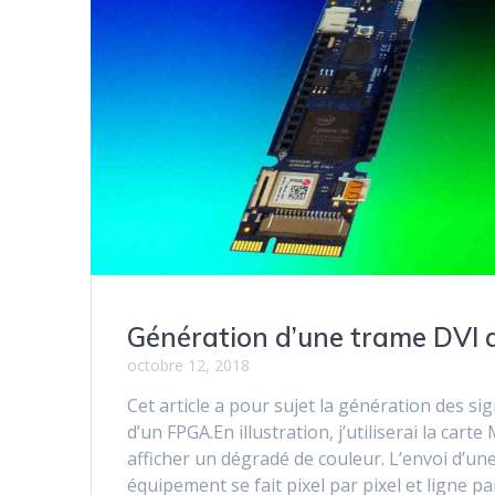
Génération d’une trame DVI
octobre 12, 2018
Cet article a pour sujet la génération des sig
d’un FPGA.En illustration, j’utiliserai la ca
afficher un dégradé de couleur. L’envoi d’un
équipement se fait pixel par pixel et ligne p