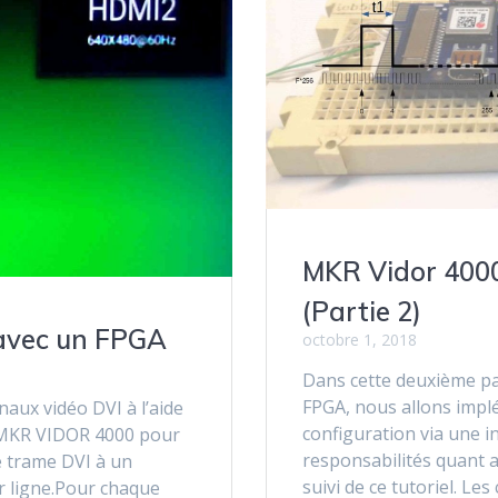
MKR Vidor 400
(Partie 2)
 avec un FPGA
octobre 1, 2018
Dans cette deuxième pa
FPGA, nous allons imp
naux vidéo DVI à l’aide
configuration via une in
rte MKR VIDOR 4000 pour
responsabilités quant 
e trame DVI à un
suivi de ce tutoriel. Le
ar ligne.Pour chaque