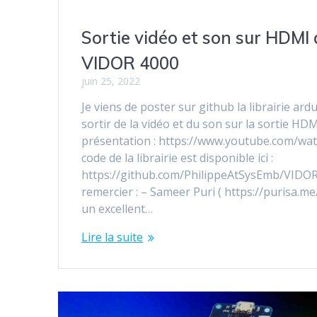
Sortie vidéo et son sur HDMI
VIDOR 4000
juin 25, 2022
Je viens de poster sur github la librairie ar
sortir de la vidéo et du son sur la sortie HD
présentation : https://www.youtube.com/wa
code de la librairie est disponible ici :
https://github.com/PhilippeAtSysEmb/VIDOR_
remercier : – Sameer Puri ( https://purisa.me/
un excellent…
Lire la suite