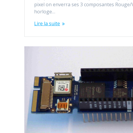
pixel on enverra ses 3 composantes Rouge/V
horloge…
Lire la suite