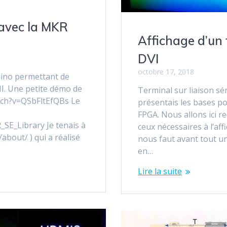
 avec la MKR
Affichage d’un 
DVI
octobre 17, 2018
duino permettant de
MI. Une petite démo de
Terminal sur liaison sér
tch?v=QSbFltEfQBs Le
présentais les bases po
FPGA. Nous allons ici r
SE_Library Je tenais à
ceux nécessaires à l’aff
about/ ) qui a réalisé
nous faut avant tout un
en…
Lire la suite