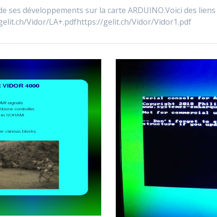
t de ses développements sur la carte ARDUINO.Voici des liens
elit.ch/Vidor/LA+.pdfhttps://gelit.ch/Vidor/Vidor1.pdf